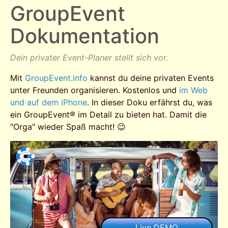
GroupEvent
Dokumentation
Dein privater Event-Planer stellt sich vor.
Mit
GroupEvent.info
kannst du deine privaten Events
unter Freunden organisieren. Kostenlos und
im Web
und auf dem iPhone
. In dieser Doku erfährst du, was
ein GroupEvent® im Detail zu bieten hat. Damit die
"Orga" wieder Spaß macht! 😉