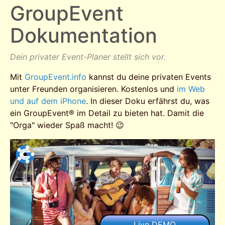
GroupEvent
Dokumentation
Dein privater Event-Planer stellt sich vor.
Mit
GroupEvent.info
kannst du deine privaten Events
unter Freunden organisieren. Kostenlos und
im Web
und auf dem iPhone
. In dieser Doku erfährst du, was
ein GroupEvent® im Detail zu bieten hat. Damit die
"Orga" wieder Spaß macht! 😉