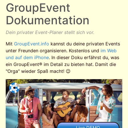
GroupEvent
Dokumentation
Dein privater Event-Planer stellt sich vor.
Mit
GroupEvent.info
kannst du deine privaten Events
unter Freunden organisieren. Kostenlos und
im Web
und auf dem iPhone
. In dieser Doku erfährst du, was
ein GroupEvent® im Detail zu bieten hat. Damit die
"Orga" wieder Spaß macht! 😉