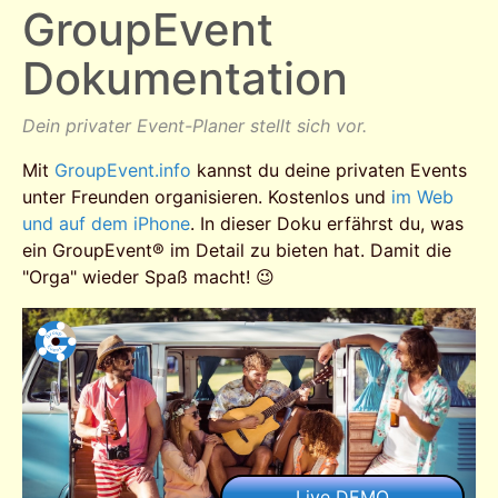
GroupEvent
Dokumentation
Dein privater Event-Planer stellt sich vor.
Mit
GroupEvent.info
kannst du deine privaten Events
unter Freunden organisieren. Kostenlos und
im Web
und auf dem iPhone
. In dieser Doku erfährst du, was
ein GroupEvent® im Detail zu bieten hat. Damit die
"Orga" wieder Spaß macht! 😉