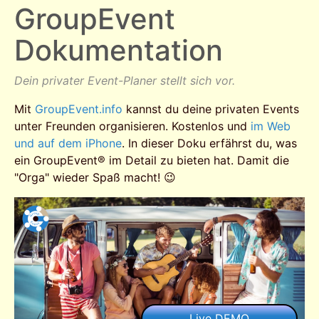
GroupEvent
Dokumentation
Dein privater Event-Planer stellt sich vor.
Mit
GroupEvent.info
kannst du deine privaten Events
unter Freunden organisieren. Kostenlos und
im Web
und auf dem iPhone
. In dieser Doku erfährst du, was
ein GroupEvent® im Detail zu bieten hat. Damit die
"Orga" wieder Spaß macht! 😉