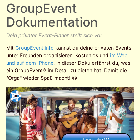
GroupEvent
Dokumentation
Dein privater Event-Planer stellt sich vor.
Mit
GroupEvent.info
kannst du deine privaten Events
unter Freunden organisieren. Kostenlos und
im Web
und auf dem iPhone
. In dieser Doku erfährst du, was
ein GroupEvent® im Detail zu bieten hat. Damit die
"Orga" wieder Spaß macht! 😉