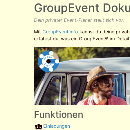
GroupEvent Dok
Dein privater Event-Planer stellt sich vor.
Mit
GroupEvent.info
kannst du deine privat
erfährst du, was ein GroupEvent® im Detail
Funktionen
Einladungen