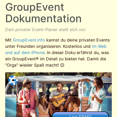
GroupEvent
Dokumentation
Dein privater Event-Planer stellt sich vor.
Mit
GroupEvent.info
kannst du deine privaten Events
unter Freunden organisieren. Kostenlos und
im Web
und auf dem iPhone
. In dieser Doku erfährst du, was
ein GroupEvent® im Detail zu bieten hat. Damit die
"Orga" wieder Spaß macht! 😉