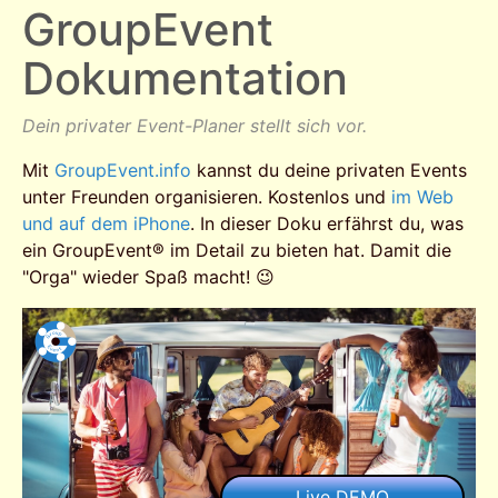
GroupEvent
Dokumentation
Dein privater Event-Planer stellt sich vor.
Mit
GroupEvent.info
kannst du deine privaten Events
unter Freunden organisieren. Kostenlos und
im Web
und auf dem iPhone
. In dieser Doku erfährst du, was
ein GroupEvent® im Detail zu bieten hat. Damit die
"Orga" wieder Spaß macht! 😉