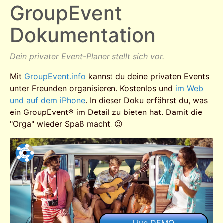
GroupEvent
Dokumentation
Dein privater Event-Planer stellt sich vor.
Mit
GroupEvent.info
kannst du deine privaten Events
unter Freunden organisieren. Kostenlos und
im Web
und auf dem iPhone
. In dieser Doku erfährst du, was
ein GroupEvent® im Detail zu bieten hat. Damit die
"Orga" wieder Spaß macht! 😉