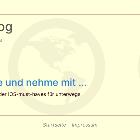
og
a"
 und nehme mit ...
der iOS-must-haves für unterwegs.
Startseite
Impressum