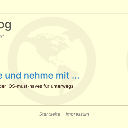
og
a"
 und nehme mit ...
der iOS-must-haves für unterwegs.
Startseite
Impressum