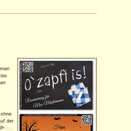
. man
Also
ten
 ohne
auf der
IP-