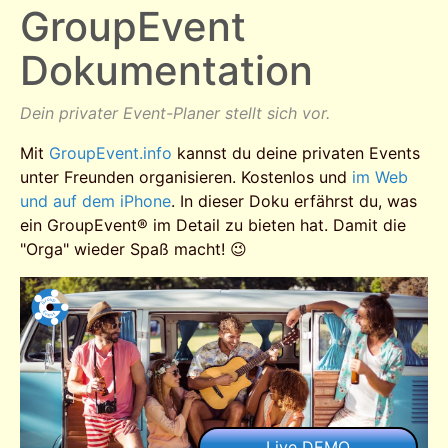
GroupEvent
Dokumentation
Dein privater Event-Planer stellt sich vor.
Mit
GroupEvent.info
kannst du deine privaten Events
unter Freunden organisieren. Kostenlos und
im Web
und auf dem iPhone
. In dieser Doku erfährst du, was
ein GroupEvent® im Detail zu bieten hat. Damit die
"Orga" wieder Spaß macht! 😉